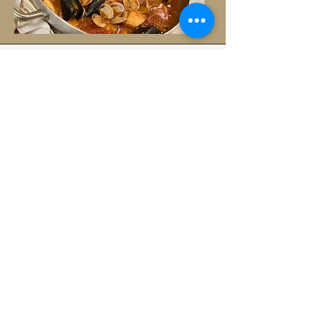
krystyna
Consigliato sicuramente, un posto molto
accogliente, pulitissimo, comodo per
arrivare alla stazione e in centro, a pochi
passi dalla riva del mare. Colazione
comprende dolci fatti in casa molto
BUONI. Al piano terra ristorante gestito
da proprietari, anche la cucina merita un
complimento, tutto fatto al momento,
tutto molto gustoso e si sente la buona
qualità dei prodotti.