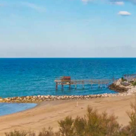
autentici del nostro ristorante.
Termoli
ideale per un soggiorno 
confortevole! Offriamo con il s
ristorante t anche servizio di
completa,proprio come un hotel