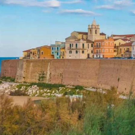
 I
l b&b a
rilassante e
upporto del
 pensione
 a Termoli !