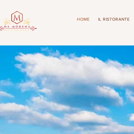
HOME
IL RISTORANTE
nvenuti al B&B Da Morena, Bed 
ermoli vicino al mare e all'autostr
ellezza della nostra città e deliziat